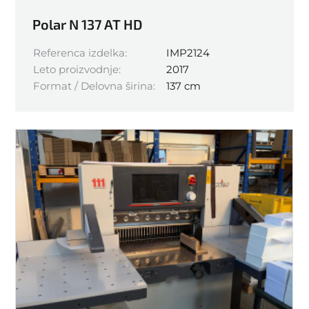
Polar N 137 AT HD
Referenca izdelka:
IMP2124
Leto proizvodnje:
2017
Format / Delovna širina:
137 cm