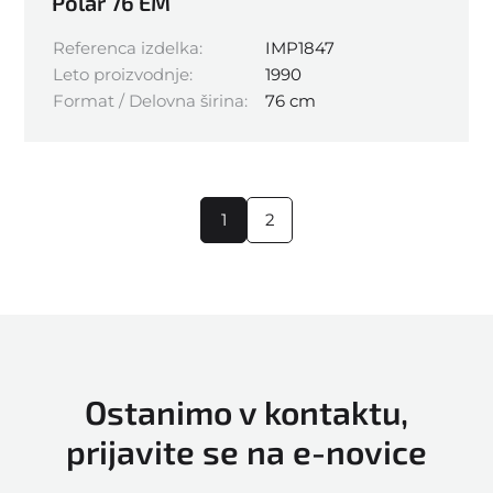
Polar 76 EM
Referenca izdelka:
IMP1847
Leto proizvodnje:
1990
Format / Delovna širina:
76 cm
1
2
Ostanimo v kontaktu,
prijavite se na e-novice