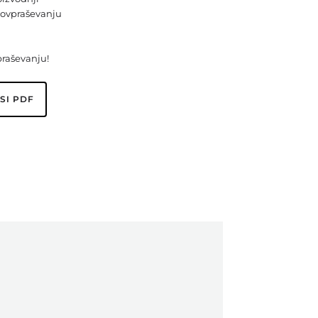
TECNOMAC
ovpraševanju
Vacuumatic
Vega
praševanju!
Versor
Wohlenberg
SI PDF
Xerox
Zator
ZECHINI X-CASE
Zenbo
Zünd