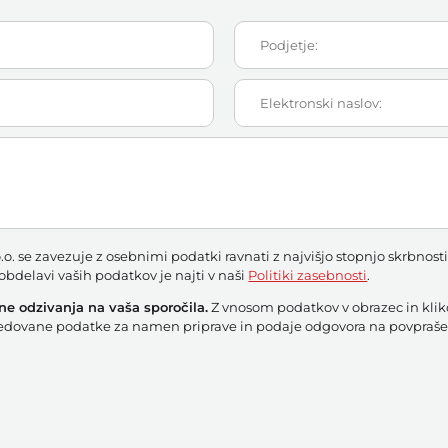
.o. se zavezuje z osebnimi podatki ravnati z najvišjo stopnjo skrbnos
bdelavi vaših podatkov je najti v naši
Politiki zasebnosti
.
e odzivanja na vaša sporočila.
Z vnosom podatkov v obrazec in k
sredovane podatke za namen priprave in podaje odgovora na povpraše