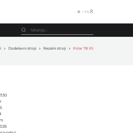
SI
EN
i
Dodelavni stroji
Rezalni stroji
Polar 78 XS
Schmedt
Oprema razno
Screen
Knjigotiskarski stroji
Smyth
Stroji za koledarje
Smyth Freccia
Obračalniki
2130
Stahl
Stroji za vrečke
r
Stenz Feeder
S
CTP
8
STS
Drugo
cm
TECHNOGRAF
2026
Rezervni deli
oizvodnji