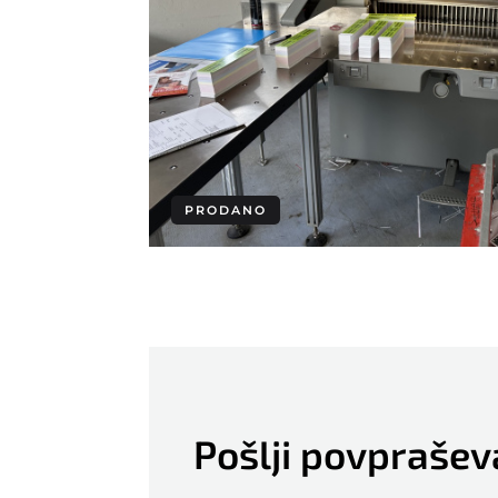
GAOTIAN
Guang MIng
HALM
Harris & Bruno
Heidelberg
Hohner
PRODANO
Horizon
Ino
INO automatic stacking
device
Pošlji povprašev