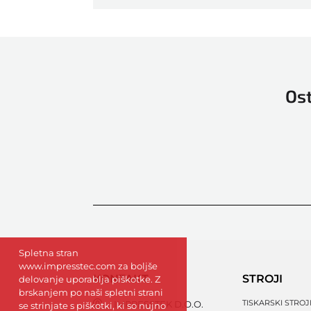
Ost
Spletna stran
www.impresstec.com za boljše
KONTAKT
STROJI
delovanje uporablja piškotke. Z
brskanjem po naši spletni strani
TISKARSKI STROJ
IMPRESSTEK D.O.O.
se strinjate s piškotki, ki so nujno