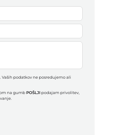
ti. Vaših podatkov ne posredujemo ali
likom na gumb
POŠLJI
podajam privolitev,
vanje.