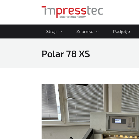
Stroji
Znamke
Podjetje
Polar 78 XS
Adast
Tiskarski stroji
Aster
offset 1 barvni stroji
Bacciottini
offset 2 barvni stroji
Bobst
offset 4 barvni stroji
Bourg
offset 5 barvni stroji
Duplo
offset 6+ barvni stroji
Ecosystem
Digitalni tiskalni stroji
Flow Pack
Sitotiskarski stroji