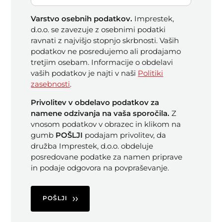
Varstvo osebnih podatkov.
Imprestek,
d.o.o. se zavezuje z osebnimi podatki
ravnati z najvišjo stopnjo skrbnosti. Vaših
podatkov ne posredujemo ali prodajamo
tretjim osebam. Informacije o obdelavi
vaših podatkov je najti v naši
Politiki
zasebnosti
.
Privolitev v obdelavo podatkov za
namene odzivanja na vaša sporočila.
Z
vnosom podatkov v obrazec in klikom na
gumb
POŠLJI
podajam privolitev, da
družba Imprestek, d.o.o. obdeluje
posredovane podatke za namen priprave
in podaje odgovora na povpraševanje.
POŠLJI