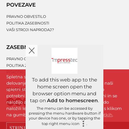
POVEZAVE
PRAVNO OBVESTILO
POLITIKA ZASEBNOSTI
VAŠI STROJI NAPRODAJ?
ZASEBNOST
PRAVNO OBVESTILO
POLITIKA ZASEBNOSTI
PIŠKOTKI
Spletna stran www.impresstec.com za boljše
To add this web app to the
delovanje uporablja piškotke. Z brskanjem po naši
home screen open the
SOCIALNA OMREŽJA
spletni strani se strinjate s piškotki, ki so nujno
browser option menu and
potrebni za nemoteno delovanje spletne strani in se
tap on
Add to homescreen
.
naložijo avtomatično. Analitični piškotki se bodo
naložili le, če boste dovolili uporabo piškotkov s klikom
The menu can be accessed by
pressing the menu hardware button if
na gumb »Strinjam se«. Več informacij
o piškotkih
.
your device has one, or by tapping the
top right menu icon
.
Copyright © 2026 Imprestek d.o.o. | Vse pravice pridržane.
STRINJAM SE
ZAVRNI