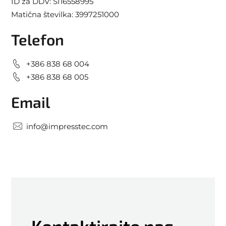
ID za DDV:
SI16558995
Matična številka:
3997251000
Telefon
+386 838 68 004
+386 838 68 005
Email
info@impresstec.com
Kontaktirajte nas