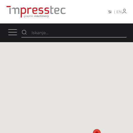
SI
EN