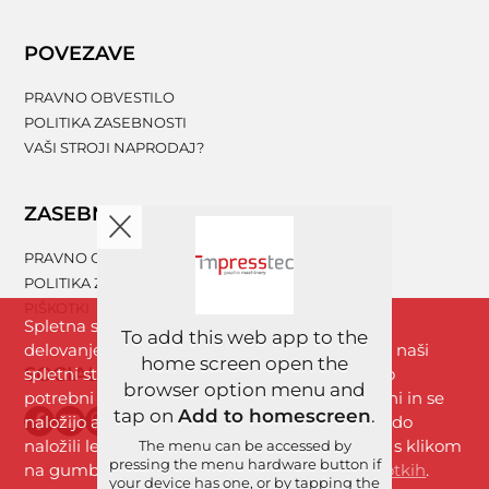
POVEZAVE
PRAVNO OBVESTILO
POLITIKA ZASEBNOSTI
VAŠI STROJI NAPRODAJ?
ZASEBNOST
PRAVNO OBVESTILO
POLITIKA ZASEBNOSTI
PIŠKOTKI
Spletna stran www.impresstec.com za boljše
To add this web app to the
delovanje uporablja piškotke. Z brskanjem po naši
home screen open the
SOCIALNA OMREŽJA
spletni strani se strinjate s piškotki, ki so nujno
browser option menu and
potrebni za nemoteno delovanje spletne strani in se
tap on
Add to homescreen
.
naložijo avtomatično. Analitični piškotki se bodo
naložili le, če boste dovolili uporabo piškotkov s klikom
The menu can be accessed by
pressing the menu hardware button if
na gumb »Strinjam se«. Več informacij
o piškotkih
.
your device has one, or by tapping the