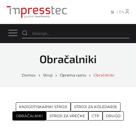
SI
EN
Obračalniki
Domov
Stroji
Oprema razno
Obračalniki
KNJIGOTISKARSKI STROJI
STROJI ZA KOLEDARJE
OBRAČALNIKI
STROJI ZA VREČKE
CTP
DRUGO