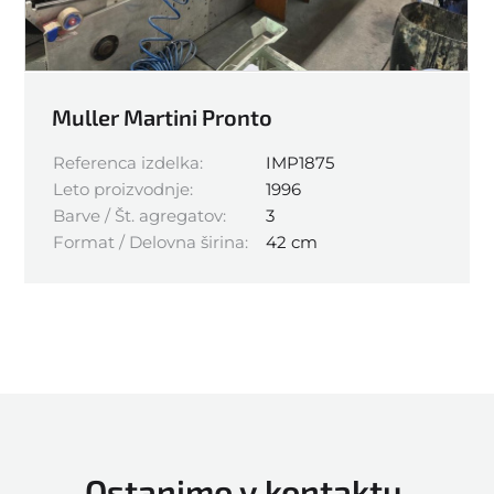
Muller Martini Pronto
Referenca izdelka:
IMP1875
Leto proizvodnje:
1996
Barve / Št. agregatov:
3
Format / Delovna širina:
42 cm
Ostanimo v kontaktu,