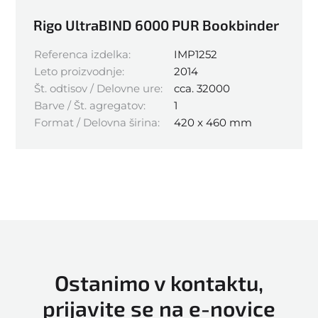
Rigo UltraBIND 6000 PUR Bookbinder
Referenca izdelka:
IMP1252
Leto proizvodnje:
2014
Št. odtisov / Delovne ure:
cca. 32000
Barve / Št. agregatov:
1
Format / Delovna širina:
420 x 460 mm
Ostanimo v kontaktu,
prijavite se na e-novice