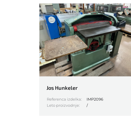
GAOTIAN
Guang MIng
HALM
Harris & Bruno
Heidelberg
Hohner
Horizon
Ino
INO automatic stacking
device
Jos Hunkeler
Referenca izdelka:
IMP2096
Leto proizvodnje:
/