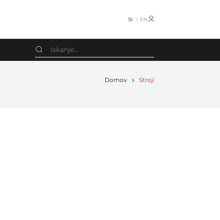
SI
EN
Domov
Stroji
Schmedt
Oprema razno
Screen
Knjigotiskarski stroji
Smyth
Stroji za koledarje
Smyth Freccia
Obračalniki
Stahl
Stroji za vrečke
Stenz Feeder
CTP
STS
Drugo
TECHNOGRAF
Rezervni deli