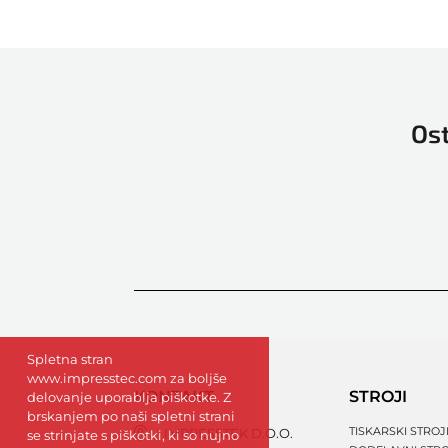
Ost
Spletna stran
www.impresstec.com za boljše
KONTAKT
STROJI
delovanje uporablja piškotke. Z
brskanjem po naši spletni strani
TISKARSKI STROJ
IMPRESSTEK D.O.O.
se strinjate s piškotki, ki so nujno