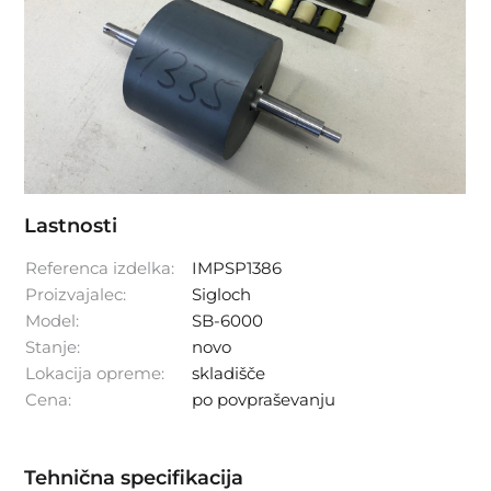
Lastnosti
Referenca izdelka:
IMPSP1386
Proizvajalec:
Sigloch
Model:
SB-6000
Stanje:
novo
Lokacija opreme:
skladišče
Cena:
po povpraševanju
Tehnična specifikacija