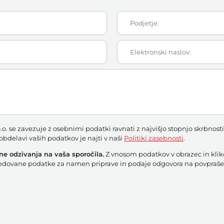
.o. se zavezuje z osebnimi podatki ravnati z najvišjo stopnjo skrbnos
bdelavi vaših podatkov je najti v naši
Politiki zasebnosti
.
e odzivanja na vaša sporočila.
Z vnosom podatkov v obrazec in k
sredovane podatke za namen priprave in podaje odgovora na povpraše