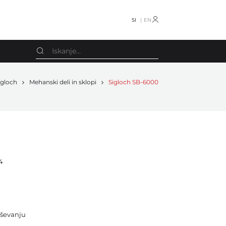
SI
EN
igloch
Mehanski deli in sklopi
Sigloch SB-6000
Schmedt
Oprema razno
Screen
Knjigotiskarski stroji
Smyth
Stroji za koledarje
Smyth Freccia
Obračalniki
4
Stahl
Stroji za vrečke
Stenz Feeder
CTP
STS
Drugo
TECHNOGRAF
ševanju
Rezervni deli