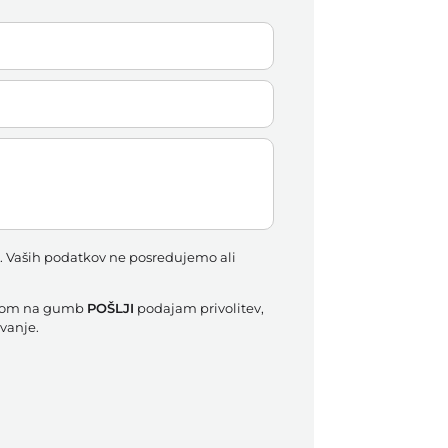
ti. Vaših podatkov ne posredujemo ali
likom na gumb
POŠLJI
podajam privolitev,
vanje.