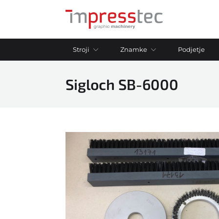
Stroji
Znamke
Podjetje
Sigloch SB-6000
Adast
Tiskarski stroji
Aster
offset 1 barvni stroji
Bacciottini
offset 2 barvni stroji
Bobst
offset 4 barvni stroji
Bourg
offset 5 barvni stroji
Duplo
offset 6+ barvni stroji
Ecosystem
Digitalni tiskalni stroji
Flow Pack
Sitotiskarski stroji