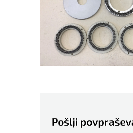
GAOTIAN
Guang MIng
HALM
Harris & Bruno
Heidelberg
Hohner
Horizon
Ino
INO automatic stacking
device
Pošlji povprašev