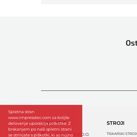
Ost
Spletna stran
www.impresstec.com za boljše
KONTAKT
STROJI
delovanje uporablja piškotke. Z
brskanjem po naši spletni strani
TISKARSKI STROJ
IMPRESSTEK D.O.O.
se strinjate s piškotki, ki so nujno