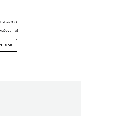
TECNOMAC
Vacuumatic
Vega
ch SB-6000
Versor
praševanju!
Wohlenberg
Xerox
SI PDF
Zator
ZECHINI X-CASE
Zenbo
Zünd