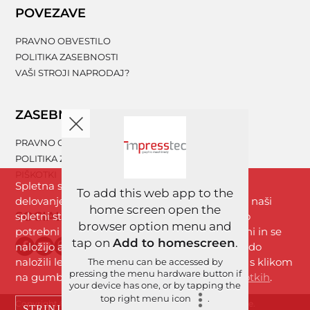
POVEZAVE
PRAVNO OBVESTILO
POLITIKA ZASEBNOSTI
VAŠI STROJI NAPRODAJ?
ZASEBNOST
PRAVNO OBVESTILO
POLITIKA ZASEBNOSTI
PIŠKOTKI
Spletna stran www.impresstec.com za boljše
To add this web app to the
delovanje uporablja piškotke. Z brskanjem po naši
home screen open the
SOCIALNA OMREŽJA
spletni strani se strinjate s piškotki, ki so nujno
browser option menu and
potrebni za nemoteno delovanje spletne strani in se
tap on
Add to homescreen
.
naložijo avtomatično. Analitični piškotki se bodo
naložili le, če boste dovolili uporabo piškotkov s klikom
The menu can be accessed by
pressing the menu hardware button if
na gumb »Strinjam se«. Več informacij
o piškotkih
.
your device has one, or by tapping the
top right menu icon
.
Copyright © 2026 Imprestek d.o.o. | Vse pravice pridržane.
STRINJAM SE
ZAVRNI