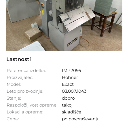
Lastnosti
Referenca izdelka:
IMP2095
Proizvajalec:
Hohner
Model:
Exact
Leto proizvodnje:
03.007.1043
Stanje:
dobro
Razpoložljivost opreme:
takoj
Lokacija opreme:
skladišče
Cena:
po povpraševanju