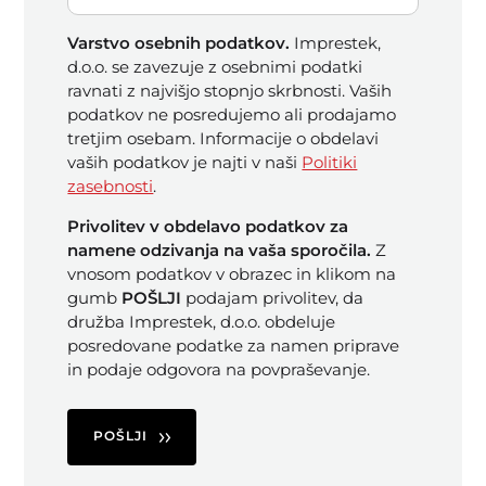
Varstvo osebnih podatkov.
Imprestek,
d.o.o. se zavezuje z osebnimi podatki
ravnati z najvišjo stopnjo skrbnosti. Vaših
podatkov ne posredujemo ali prodajamo
tretjim osebam. Informacije o obdelavi
vaših podatkov je najti v naši
Politiki
zasebnosti
.
Privolitev v obdelavo podatkov za
namene odzivanja na vaša sporočila.
Z
vnosom podatkov v obrazec in klikom na
gumb
POŠLJI
podajam privolitev, da
družba Imprestek, d.o.o. obdeluje
posredovane podatke za namen priprave
in podaje odgovora na povpraševanje.
POŠLJI