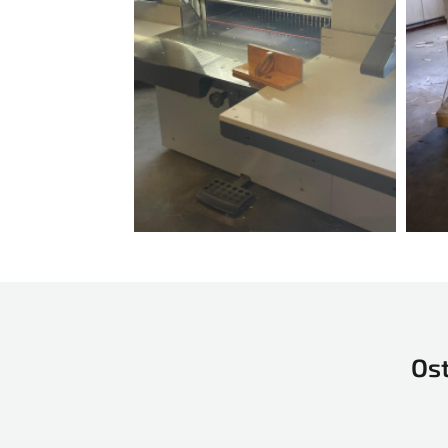
GAOTIAN
Guang MIng
HALM
Harris & Bruno
Heidelberg
Hohner
Horizon
Ino
INO automatic stacking
device
Ost