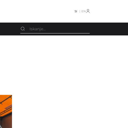
SI
EN
Schmedt
Oprema razno
Screen
Knjigotiskarski stroji
Smyth
Stroji za koledarje
Smyth Freccia
Obračalniki
Stahl
Stroji za vrečke
Stenz Feeder
CTP
STS
Drugo
TECHNOGRAF
Rezervni deli