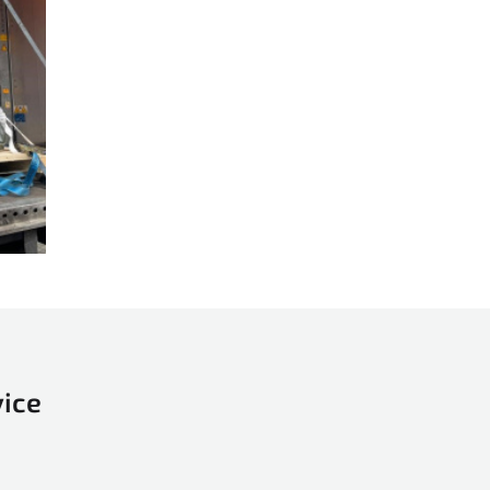
TECNOMAC
Vacuumatic
Vega
Versor
Wohlenberg
Xerox
Zator
ZECHINI X-CASE
Zenbo
Zünd
vice