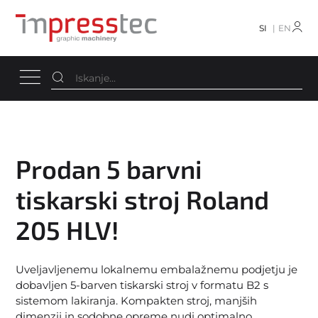
SI
EN
Prodan 5 barvni
tiskarski stroj Roland
205 HLV!
Uveljavljenemu lokalnemu embalažnemu podjetju je
dobavljen 5-barven tiskarski stroj v formatu B2 s
sistemom lakiranja. Kompakten stroj, manjših
dimenzij in sodobne opreme nudi optimalno.