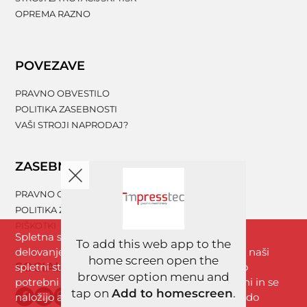
OPREMA RAZNO
POVEZAVE
PRAVNO OBVESTILO
POLITIKA ZASEBNOSTI
VAŠI STROJI NAPRODAJ?
ZASEBNOST
PRAVNO OBVESTILO
POLITIKA ZASEBNOSTI
PIŠKOTKI
Spletna stran www.impresstec.com za boljše
To add this web app to the
delovanje uporablja piškotke. Z brskanjem po naši
home screen open the
SOCIALNA OMREŽJA
spletni strani se strinjate s piškotki, ki so nujno
browser option menu and
potrebni za nemoteno delovanje spletne strani in se
tap on
Add to homescreen
.
naložijo avtomatično. Analitični piškotki se bodo