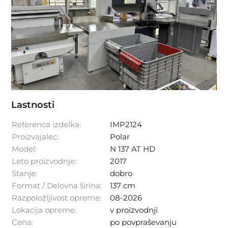
Lastnosti
Referenca izdelka:
IMP2124
Proizvajalec:
Polar
Model:
N 137 AT HD
Leto proizvodnje:
2017
Stanje:
dobro
Format / Delovna širina:
137 cm
Razpoložljivost opreme:
08-2026
Lokacija opreme:
v proizvodnji
Cena:
po povpraševanju