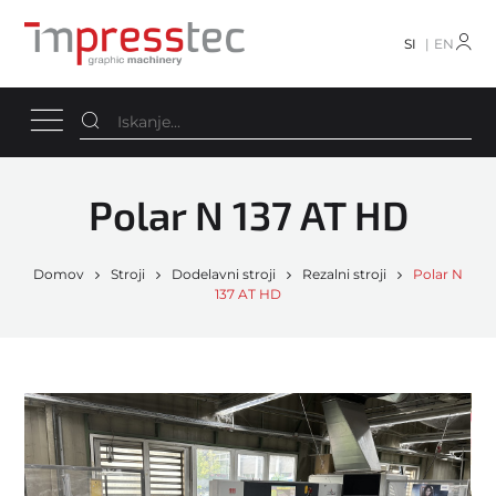
SI
EN
Polar N 137 AT HD
Domov
Stroji
Dodelavni stroji
Rezalni stroji
Polar N
137 AT HD