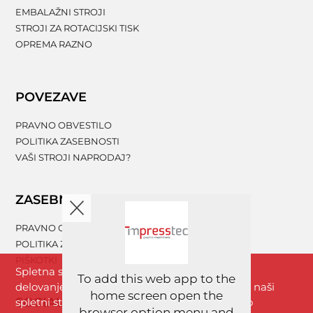
EMBALAŽNI STROJI
STROJI ZA ROTACIJSKI TISK
OPREMA RAZNO
POVEZAVE
PRAVNO OBVESTILO
POLITIKA ZASEBNOSTI
VAŠI STROJI NAPRODAJ?
ZASEBNOST
PRAVNO OBVESTILO
POLITIKA ZASEBNOSTI
PIŠKOTKI
Spletna stran www.impresstec.com za boljše
To add this web app to the
delovanje uporablja piškotke. Z brskanjem po naši
home screen open the
SOCIALNA OMREŽJA
spletni strani se strinjate s piškotki, ki so nujno
browser option menu and