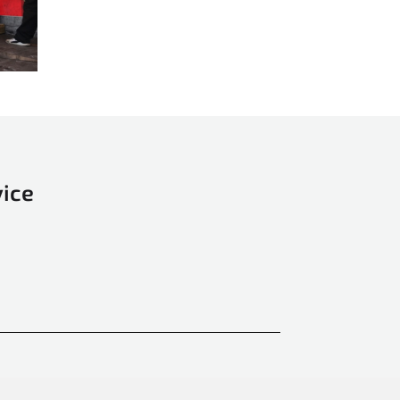
TECNOMAC
Vacuumatic
Vega
Versor
Wohlenberg
Xerox
Zator
vice
ZECHINI X-CASE
Zenbo
Zünd