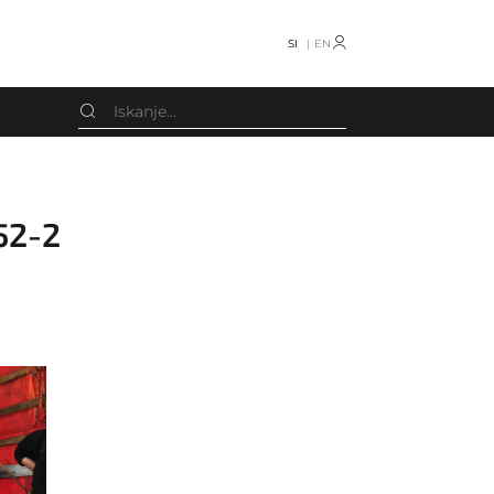
SI
EN
Schmedt
Oprema razno
52-2
Screen
Knjigotiskarski stroji
Smyth
Stroji za koledarje
Smyth Freccia
Obračalniki
Stahl
Stroji za vrečke
Stenz Feeder
CTP
STS
Drugo
TECHNOGRAF
Rezervni deli