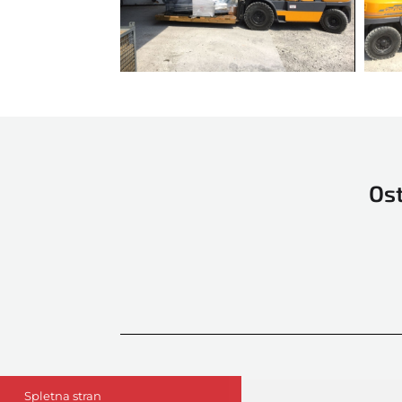
GAOTIAN
Guang MIng
HALM
Harris & Bruno
Heidelberg
Hohner
Horizon
Ost
Ino
INO automatic stacking
device
Spletna stran