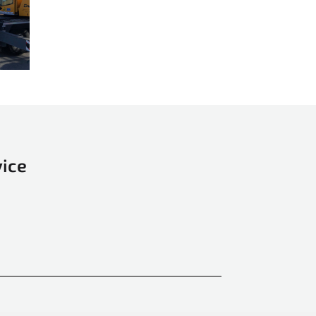
TECNOMAC
Vacuumatic
Vega
Versor
Wohlenberg
Xerox
Zator
vice
ZECHINI X-CASE
Zenbo
Zünd