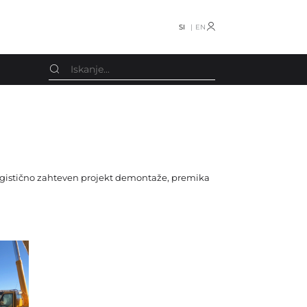
SI
EN
Schmedt
Oprema razno
Screen
Knjigotiskarski stroji
Smyth
 Logistično zahteven projekt demontaže, premika
Stroji za koledarje
Smyth Freccia
Obračalniki
Stahl
Stroji za vrečke
Stenz Feeder
CTP
STS
Drugo
TECHNOGRAF
Rezervni deli