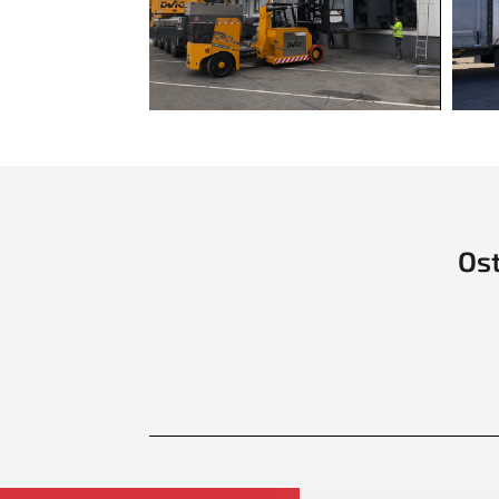
GAOTIAN
Guang MIng
HALM
Harris & Bruno
Heidelberg
Hohner
Horizon
Ost
Ino
INO automatic stacking
device