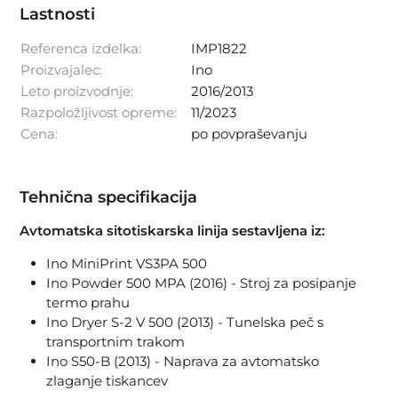
Lastnosti
Referenca izdelka:
IMP1822
Proizvajalec:
Ino
Leto proizvodnje:
2016/2013
Razpoložljivost opreme:
11/2023
Cena:
po povpraševanju
Tehnična specifikacija
Avtomatska sitotiskarska linija sestavljena iz:
Ino MiniPrint VS3PA 500
Ino Powder 500 MPA (2016) - Stroj za posipanje
termo prahu
Ino Dryer S-2 V 500 (2013) - Tunelska peč s
transportnim trakom
Ino S50-B (2013) - Naprava za avtomatsko
zlaganje tiskancev