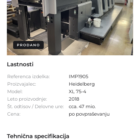
PRODANO
Lastnosti
Referenca izdelka:
IMP1905
Proizvajalec:
Heidelberg
Model:
XL 75-4
Leto proizvodnje:
2018
Št. odtisov / Delovne ure:
cca. 47 mio.
Cena:
po povpraševanju
Tehnična specifikacija