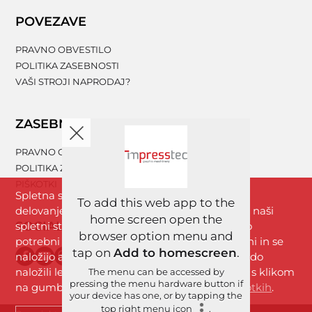
POVEZAVE
PRAVNO OBVESTILO
POLITIKA ZASEBNOSTI
VAŠI STROJI NAPRODAJ?
ZASEBNOST
PRAVNO OBVESTILO
POLITIKA ZASEBNOSTI
PIŠKOTKI
Spletna stran www.impresstec.com za boljše
To add this web app to the
delovanje uporablja piškotke. Z brskanjem po naši
home screen open the
SOCIALNA OMREŽJA
spletni strani se strinjate s piškotki, ki so nujno
browser option menu and
potrebni za nemoteno delovanje spletne strani in se
tap on
Add to homescreen
.
naložijo avtomatično. Analitični piškotki se bodo
naložili le, če boste dovolili uporabo piškotkov s klikom
The menu can be accessed by
pressing the menu hardware button if
na gumb »Strinjam se«. Več informacij
o piškotkih
.
your device has one, or by tapping the
top right menu icon
.