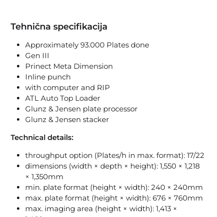
Tehnična specifikacija
Approximately 93.000 Plates done
Gen III
Prinect Meta Dimension
Inline punch
with computer and RIP
ATL Auto Top Loader
Glunz & Jensen plate processor
Glunz & Jensen stacker
Technical details:
throughput option (Plates/h in max. format): 17/22
dimensions (width × depth × height): 1,550 × 1,218
× 1,350mm
min. plate format (height × width): 240 × 240mm
max. plate format (height × width): 676 × 760mm
max. imaging area (height × width): 1,413 ×