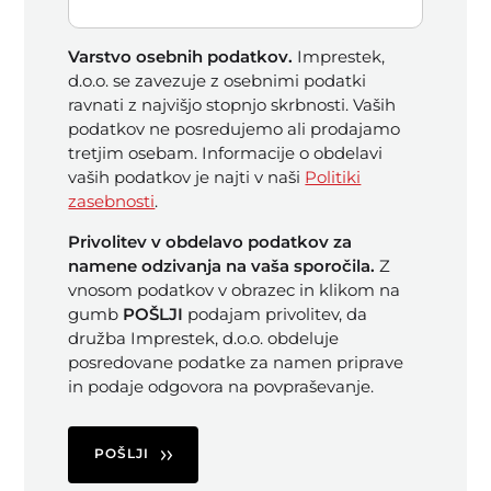
Varstvo osebnih podatkov.
Imprestek,
d.o.o. se zavezuje z osebnimi podatki
ravnati z najvišjo stopnjo skrbnosti. Vaših
podatkov ne posredujemo ali prodajamo
tretjim osebam. Informacije o obdelavi
vaših podatkov je najti v naši
Politiki
zasebnosti
.
Privolitev v obdelavo podatkov za
namene odzivanja na vaša sporočila.
Z
vnosom podatkov v obrazec in klikom na
gumb
POŠLJI
podajam privolitev, da
družba Imprestek, d.o.o. obdeluje
posredovane podatke za namen priprave
in podaje odgovora na povpraševanje.
POŠLJI