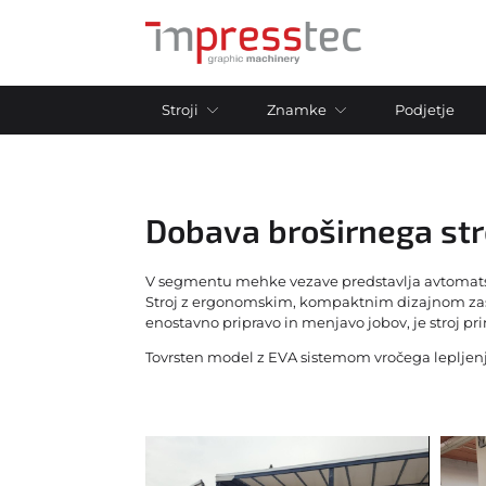
Stroji
Znamke
Podjetje
Adast
Tiskarski stroji
Dobava broširnega str
Aster
offset 1 barvni stroji
Bacciottini
V segmentu mehke vezave predstavlja avtomatski
offset 2 barvni stroji
Stroj z ergonomskim, kompaktnim dizajnom zased
Bobst
enostavno pripravo in menjavo jobov, je stroj prim
offset 4 barvni stroji
Bourg
Tovrsten model z EVA sistemom vročega lepljenja, 
offset 5 barvni stroji
Duplo
offset 6+ barvni stroji
Ecosystem
Digitalni tiskalni stroji
Flow Pack
Sitotiskarski stroji