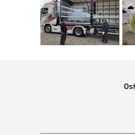
GAOTIAN
Guang MIng
HALM
Harris & Bruno
Heidelberg
Hohner
Horizon
Ino
INO automatic stacking
Ost
device