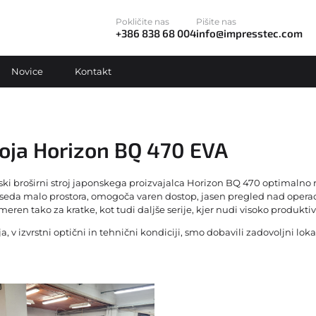
Pokličite nas
Pišite nas
+386 838 68 004
info@impresstec.com
Novice
Kontakt
INO conveyorized hot-air
Mosca
Dodelavni stroji
Embalažni stroji
oja Horizon BQ 470 EVA
dryer
Muller Martini
Zgibalni stroji
Izsekovalni stroji
Jos Hunkeler
Multigraf
 broširni stroj japonskega proizvajalca Horizon BQ 470 optimalno re
Rezalni stroji
Zgibalno-lepilni stroji
KAMA
a malo prostora, omogoča varen dostop, jasen pregled nad operacij
NILPETER FA 2500
eren tako za kratke, kot tudi daljše serije, kjer nudi visoko produktivn
Broširni stroji
Laminatorji in kaširni
Karl Tranklein
stroji
Palamides
v izvrstni optični in tehnični kondiciji, smo dobavili zadovoljni lokal
Znašalni stroji
KBA
Pakirni in povezovalni
Parfecta
Revijalni stroji
stroji
Kern
Perfecta
Šivalni stroji
Drugi embalažni
Kolbus
PETRATTO
Drugi dodelavni stroji
Komfi