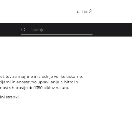
SI
EN
Schmedt
Oprema razno
Screen
Knjigotiskarski stroji
Smyth
šitev za majhne in srednje velike tiskarne.
Stroji za koledarje
ami in enostavno upravljanje. S hitro in
Smyth Freccia
ost s hitrostjo do 1350 ciklov na uro.
Obračalniki
Stahl
ni stranki.
Stroji za vrečke
Stenz Feeder
CTP
STS
Drugo
TECHNOGRAF
Rezervni deli